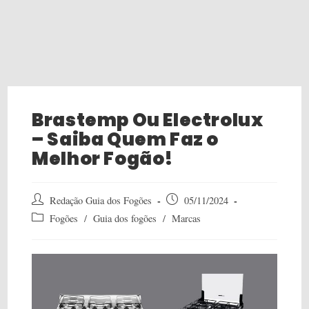
Brastemp Ou Electrolux
– Saiba Quem Faz o
Melhor Fogão!
Post
Post
Redação Guia dos Fogões
05/11/2024
author:
published:
Post
Fogões
/
Guia dos fogões
/
Marcas
category: