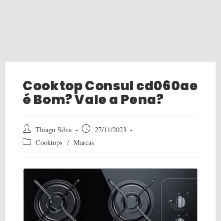
Cooktop Consul cd060ae
é Bom? Vale a Pena?
Post
Post
Thiago Silva
27/11/2023
author:
published:
Post
Cooktops
/
Marcas
category: