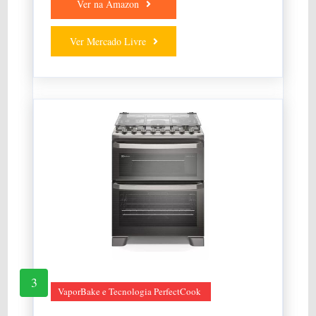
Ver na Amazon
Ver Mercado Livre
3
VaporBake e Tecnologia PerfectCook