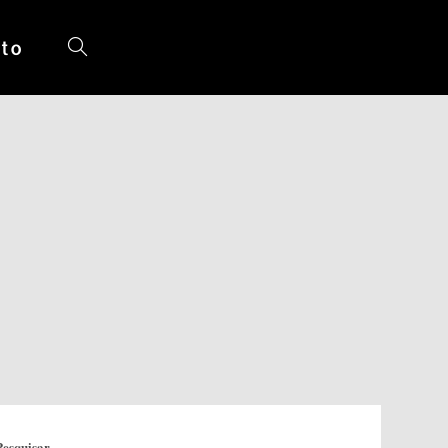
to
Toggle
website
search
Pesquisar